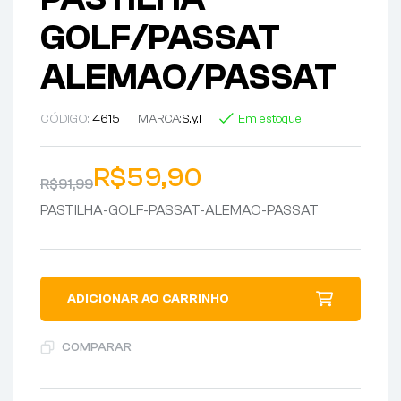
GOLF/PASSAT
ALEMAO/PASSAT
CÓDIGO:
4615
MARCA:
S.y.l
Em estoque
R$
59,90
R$
91,99
PASTILHA-GOLF-PASSAT-ALEMAO-PASSAT
ADICIONAR AO CARRINHO
COMPARAR