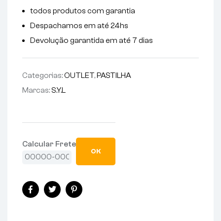
todos produtos com garantia
Despachamos em até 24hs
Devolução garantida em até 7 dias
Categorias:
OUTLET
,
PASTILHA
Marcas:
S.y.l
Calcular Frete
OK
Facebook
Twitter
Pinterest