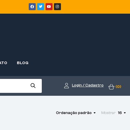
ATO
BLOG
Login / Cadastro
(0)
Ordenação padrão
Mostrar
16