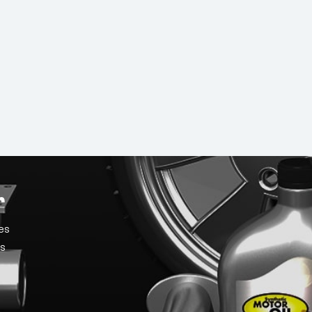
r
es
os