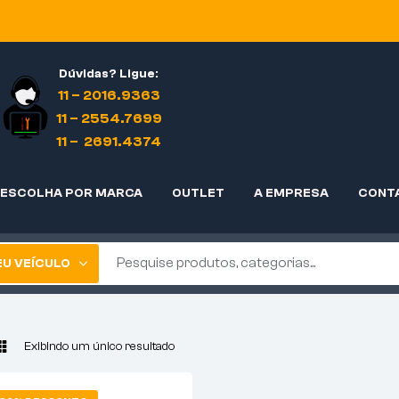
Dúvidas? Ligue:
11 – 2016.9363
11 – 2554.7699
11 – 2691.4374
ESCOLHA POR MARCA
OUTLET
A EMPRESA
CONT
EU VEÍCULO
Exibindo um único resultado