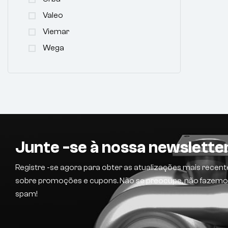
Valeo
Viemar
Wega
Junte -se à nossa newslette
Registre -se agora para obter as atualizações mais recent
sobre promoções e cupons. Não se preocupe, não fazem
spam!