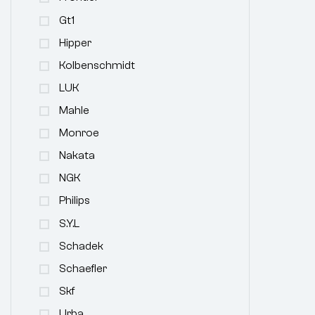
Gt1
Hipper
Kolbenschmidt
LUK
Mahle
Monroe
Nakata
NGK
Philips
S.y.l
Schadek
Schaefler
Skf
Urba