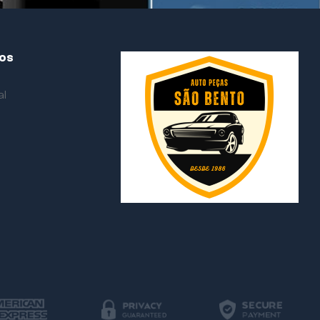
dos
al